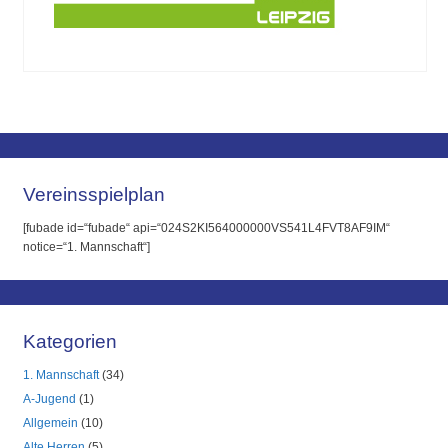
Vereinsspielplan
[fubade id=“fubade“ api=“024S2KI564000000VS541L4FVT8AF9IM“
notice=“1. Mannschaft“]
Kategorien
1. Mannschaft
(34)
A-Jugend
(1)
Allgemein
(10)
Alte Herren
(5)