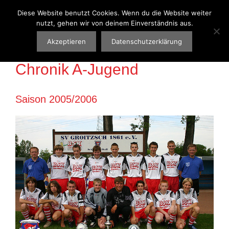
Zum
Diese Website benutzt Cookies. Wenn du die Website weiter
Menü
Inhalt
nutzt, gehen wir von deinem Einverständnis aus.
springen
Akzeptieren
Datenschutzerklärung
Chronik A-Jugend
Saison 2005/2006