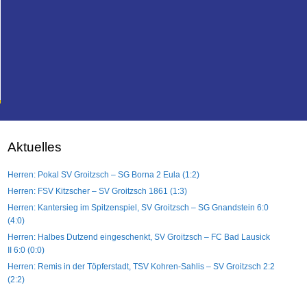
Aktuelles
Herren: Pokal SV Groitzsch – SG Borna 2 Eula (1:2)
Herren: FSV Kitzscher – SV Groitzsch 1861 (1:3)
Herren: Kantersieg im Spitzenspiel, SV Groitzsch – SG Gnandstein 6:0
(4:0)
Herren: Halbes Dutzend eingeschenkt, SV Groitzsch – FC Bad Lausick
II 6:0 (0:0)
Herren: Remis in der Töpferstadt, TSV Kohren-Sahlis – SV Groitzsch 2:2
(2:2)