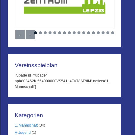
←
→
Vereinsspielplan
[fubade id=“fubade“
api=“024S2KI564000000VS541L4FVT8AF9IM“ notice=“1.
Mannschaft“]
Kategorien
1. Mannschaft
(34)
A-Jugend
(1)