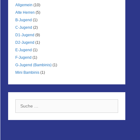
Allgemein
(10)
Alte Herren
(5)
B-Jugend
(1)
C-Jugend
(2)
D1-Jugend
(9)
D2-Jugend
(1)
E-Jugend
(1)
F-Jugend
(1)
G-Jugend (Bambinis)
(1)
Mini Bambinis
(1)
Suche
nach: