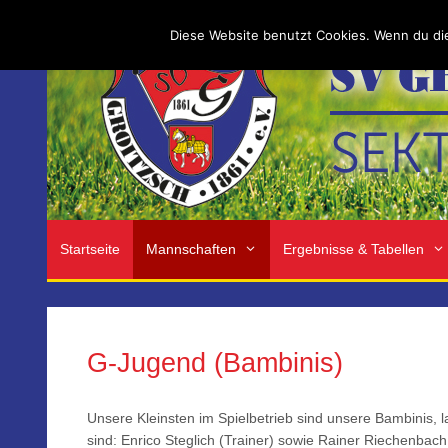
Zum
Inhalt
Diese Website benutzt Cookies. Wenn du die
springen
Startseite
Mannschaften
Ergebnisse & Tabellen
G-Jugend (Bambinis)
Unsere Kleinsten im Spielbetrieb sind unsere Bambinis, l
sind: Enrico Steglich (Trainer) sowie Rainer Riechenbach