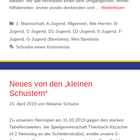
bleiben. Wir alle vermissen einen sehr umgänglichen, immer
hilfsbereiten, immer positiv denkenden und …
Weiterlesen
Kategorien
1. Mannschaft
,
A-Jugend
,
Allgemein
,
Alte Herren
,
B-
Jugend
,
C-Jugend
,
D1-Jugend
,
D2-Jugend
,
E-Jugend
,
F-
Jugend
,
G-Jugend (Bambinis)
,
Mini Bambinis
Schreibe einen Kommentar
Neues von den „kleinen
Schustern“
15. April 2019
von
Melanie Schulze
Zu unserem Heimspiel am 31.03.2019 gegen den starken
Tabellenzweiten, die Spielgemeinschaft Thierbach-Kitzscher
(4:2 Heimsieg an der Schletterstraße), ereilte unsere C-