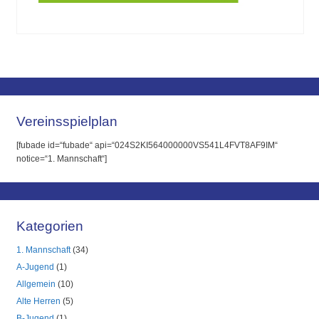
Vereinsspielplan
[fubade id=“fubade“ api=“024S2KI564000000VS541L4FVT8AF9IM“
notice=“1. Mannschaft“]
Kategorien
1. Mannschaft
(34)
A-Jugend
(1)
Allgemein
(10)
Alte Herren
(5)
B-Jugend
(1)