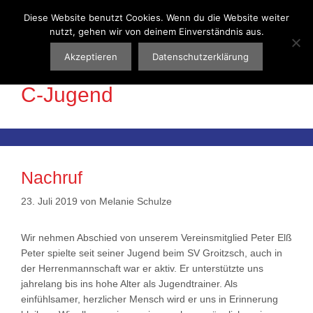
Zum
Diese Website benutzt Cookies. Wenn du die Website weiter
Menü
Inhalt
nutzt, gehen wir von deinem Einverständnis aus.
springen
Akzeptieren
Datenschutzerklärung
C-Jugend
Nachruf
23. Juli 2019
von
Melanie Schulze
Wir nehmen Abschied von unserem Vereinsmitglied Peter Elß
Peter spielte seit seiner Jugend beim SV Groitzsch, auch in
der Herrenmannschaft war er aktiv. Er unterstützte uns
jahrelang bis ins hohe Alter als Jugendtrainer. Als
einfühlsamer, herzlicher Mensch wird er uns in Erinnerung