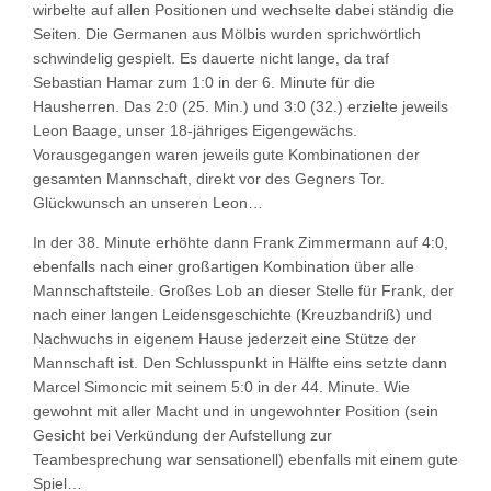
wirbelte auf allen Positionen und wechselte dabei ständig die
Seiten. Die Germanen aus Mölbis wurden sprichwörtlich
schwindelig gespielt. Es dauerte nicht lange, da traf
Sebastian Hamar zum 1:0 in der 6. Minute für die
Hausherren. Das 2:0 (25. Min.) und 3:0 (32.) erzielte jeweils
Leon Baage, unser 18-jähriges Eigengewächs.
Vorausgegangen waren jeweils gute Kombinationen der
gesamten Mannschaft, direkt vor des Gegners Tor.
Glückwunsch an unseren Leon…
In der 38. Minute erhöhte dann Frank Zimmermann auf 4:0,
ebenfalls nach einer großartigen Kombination über alle
Mannschaftsteile. Großes Lob an dieser Stelle für Frank, der
nach einer langen Leidensgeschichte (Kreuzbandriß) und
Nachwuchs in eigenem Hause jederzeit eine Stütze der
Mannschaft ist. Den Schlusspunkt in Hälfte eins setzte dann
Marcel Simoncic mit seinem 5:0 in der 44. Minute. Wie
gewohnt mit aller Macht und in ungewohnter Position (sein
Gesicht bei Verkündung der Aufstellung zur
Teambesprechung war sensationell) ebenfalls mit einem gute
Spiel…