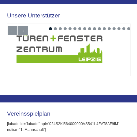
Unsere Unterstützer
←
→
Vereinsspielplan
[fubade id=“fubade“ api=“024S2KI564000000VS541L4FVT8AF9IM“
notice=“1. Mannschaft“]