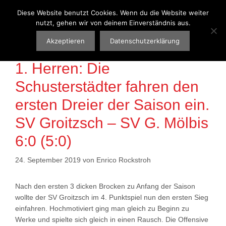
Zum
Diese Website benutzt Cookies. Wenn du die Website weiter
Menü
Inhalt
nutzt, gehen wir von deinem Einverständnis aus.
springen
Akzeptieren
Datenschutzerklärung
1. Herren: Die
Schusterstädter fahren den
ersten Dreier der Saison ein.
SV Groitzsch – SV G. Mölbis
6:0 (5:0)
24. September 2019
von
Enrico Rockstroh
Nach den ersten 3 dicken Brocken zu Anfang der Saison
wollte der SV Groitzsch im 4. Punktspiel nun den ersten Sieg
einfahren. Hochmotiviert ging man gleich zu Beginn zu
Werke und spielte sich gleich in einen Rausch. Die Offensive